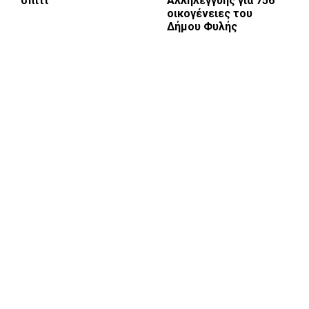
σπίτι
Αλληλεγγύης για 756
οικογένειες του
Δήμου Φυλής