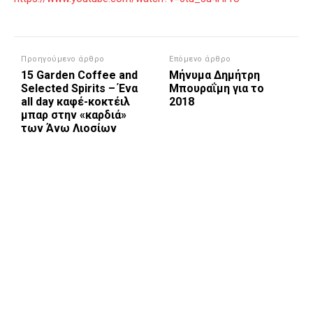
Προηγούμενο άρθρο
Επόμενο άρθρο
15 Garden Coffee and
Μήνυμα Δημήτρη
Selected Spirits – Ένα
Μπουραΐμη για το
all day καφέ-κοκτέιλ
2018
μπαρ στην «καρδιά»
των Άνω Λιοσίων