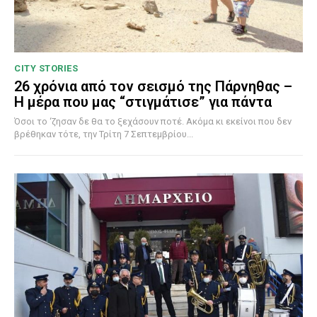
CITY STORIES
26 χρόνια από τον σεισμό της Πάρνηθας –
Η μέρα που μας “στιγμάτισε” για πάντα
Όσοι το ‘ζησαν δε θα το ξεχάσουν ποτέ. Ακόμα κι εκείνοι που δεν
βρέθηκαν τότε, την Τρίτη 7 Σεπτεμβρίου...