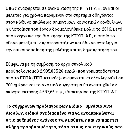
Όπως αναφέρεται σε ανακοίνωση της ΚΤ.ΥΠ. Α.Ε., αν και οι
μελέτες για χρόνια παρέμεναν στα συρτάρια οδηγώντας
στον κίνδυνο απώλειας σημαντικών κοινοτικών κονδυλίων,
η υλοποίηση του έργου δρομολογήθηκε μόλις το 2016, μετά
από ενέργειες της διοίκησης της ΚΤ.ΥΠ. Α.Ε., η οποία το
έθεσε μεταξύ των προτεραιοτήτων και έδωσε εντολή για
την επικαιροποίηση της μελέτης και τη δημοπράτηση του.
Σύμφωνα με τη σύμβαση, το έργο συνολικού
προϋπολογισμού 2.905.835,26 ευρώ -που χρηματοδοτείται
από το ΕΣΠΑ (ΠΕΠ Αττικής)- αναμένεται να ολοκληρωθεί σε
700 ημέρες και το σχολικό συγκρότημα θα αναπτυχθεί σε
ακίνητο έκτασης 4.687,66 τ. μ., ιδιοκτησίας της ΚΤ.ΥΠ. Α.Ε..
Το σύγχρονων προδιαγραφών Ειδικό Γυμνάσιο Άνω
Λιοσίων, ειδικά σχεδιασμένο για να ανταποκρίνεται
στις αυξημένες ανάγκες των μαθητών και να παρέχει
πλήρη προσβασιμότητα, τόσο στους εσωτερικούς όσο