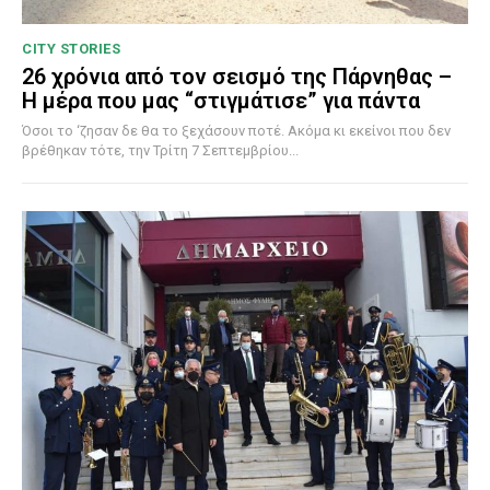
CITY STORIES
26 χρόνια από τον σεισμό της Πάρνηθας –
Η μέρα που μας “στιγμάτισε” για πάντα
Όσοι το ‘ζησαν δε θα το ξεχάσουν ποτέ. Ακόμα κι εκείνοι που δεν
βρέθηκαν τότε, την Τρίτη 7 Σεπτεμβρίου...