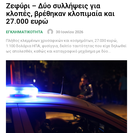
Ζεφύρι – Δύο συλλήψεις για
κλοπές, βρέθηκαν κλοπιμαία και
27.000 ευρώ
30 Ιουνίου 2026
ΕΓΚΛΗΜΑΤΙΚΟΤΗΤΑ
Πλήθος κλεμμένων χρυσαφικών και κοσμημάτων, 27.030 ευρώ,
1.100 δολάρια ΗΠΑ, φυσίγγια, δελτίο ταυτότητας που είχε δηλωθεί
ως απολεσθέν, καθώς και καταγραφικό μηχάνημα με δύο...