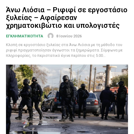
Άνω Λιόσια – Ριφιφί σε εργοστάσιο
ξυλείας – Αφαίρεσαν
χρηματοκιβώτιο και υπολογιστές
8 Ιουνίου 2026
ΕΓΚΛΗΜΑΤΙΚΟΤΗΤΑ
Κλοπή σε εργοστάσιο ξυλείας στα Άνω Λιόσια με τη μέθοδο του
ριφιφί πραγματοποίησαν άγνωστοι τα ξημερώματα. Σύμφωνα με
πληροφορίες, το περιστατικό έγινε περίπου στις 5.00...