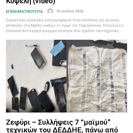
Κυψέλη (video)
10 Ιουλίου 2026
ΕΓΚΛΗΜΑΤΙΚΟΤΗΤΑ
Σημαντικές εξελίξεις καταγράφηκαν στην υπόθεση της φονικής
επίθεσης στη Marfin, καθώς το πρωί της Παρασκευής 10 Ιουλίου η
Ελληνική Αστυνομία πραγματοποίησε δύο σχεδόν ταυτόχρονες...
Ζεφύρι – Συλλήψεις 7 “μαϊμού”
τεχνικών του ΔΕΔΔΗΕ, πάνω από