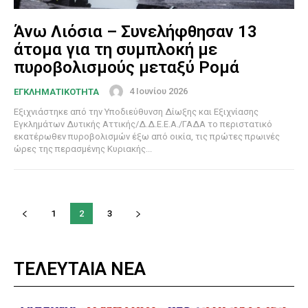
Άνω Λιόσια – Συνελήφθησαν 13
άτομα για τη συμπλοκή με
πυροβολισμούς μεταξύ Ρομά
4 Ιουνίου 2026
ΕΓΚΛΗΜΑΤΙΚΟΤΗΤΑ
Εξιχνιάστηκε από την Υποδιεύθυνση Δίωξης και Εξιχνίασης
Εγκλημάτων Δυτικής Αττικής/Δ.Δ.Ε.Ε.Α./ΓΑΔΑ το περιστατικό
εκατέρωθεν πυροβολισμών έξω από οικία, τις πρώτες πρωινές
ώρες της περασμένης Κυριακής...
1
2
3
ΤΕΛΕΥΤΑΙΑ ΝΕΑ