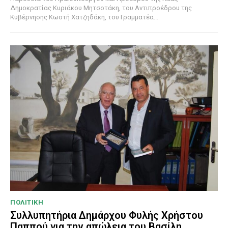
Δημοκρατίας Κυριάκου Μητσοτάκη, του Αντιπροέδρου της
Κυβέρνησης Κωστή Χατζηδάκη, του Γραμματέα...
ΠΟΛΙΤΙΚΗ
Συλλυπητήρια Δημάρχου Φυλής Χρήστου
Παππού για την απώλεια του Βασίλη