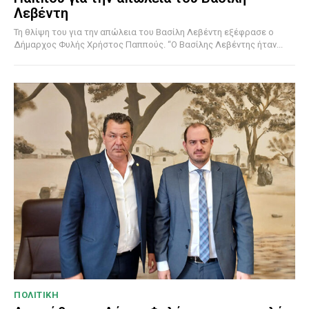
Λεβέντη
Τη θλίψη του για την απώλεια του Βασίλη Λεβέντη εξέφρασε ο
Δήμαρχος Φυλής Χρήστος Παππούς. “Ο Βασίλης Λεβέντης ήταν...
ΠΟΛΙΤΙΚΗ