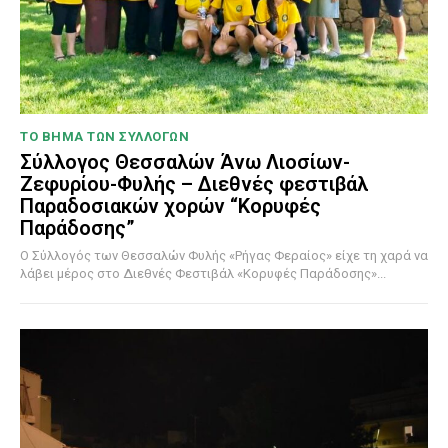
ΤΟ ΒΗΜΑ ΤΩΝ ΣΥΛΛΟΓΩΝ
Σύλλογος Θεσσαλών Άνω Λιοσίων-
Ζεφυρίου-Φυλής – Διεθνές φεστιβάλ
Παραδοσιακών χορών “Κορυφές
Παράδοσης”
Ο Σύλλογός των Θεσσαλών Φυλής «Ρήγας Φεραίος» είχε τη χαρά να
λάβει μέρος στο Διεθνές Φεστιβάλ «Κορυφές Παράδοσης»...