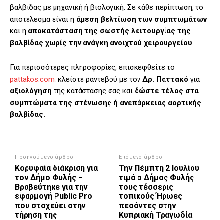
βαλβίδας με μηχανική ή βιολογική. Σε κάθε περίπτωση, το
αποτέλεσμα είναι η
άμεση βελτίωση των συμπτωμάτων
και η
αποκατάσταση της σωστής λειτουργίας της
βαλβίδας χωρίς την ανάγκη ανοιχτού χειρουργείου
.
Για περισσότερες πληροφορίες, επισκεφθείτε το
pattakos.com
, κλείστε ραντεβού με τον
Δρ. Παττακό
για
αξιολόγηση
της κατάστασης σας και
δώστε τέλος στα
συμπτώματα της στένωσης ή ανεπάρκειας αορτικής
βαλβίδας.
Προηγούμενο άρθρο
Επόμενο άρθρο
Κορυφαία διάκριση για
Την Πέμπτη 2 Ιουλίου
τον Δήμο Φυλής –
τιμά ο Δήμος Φυλής
Βραβεύτηκε για την
τους τέσσερις
εφαρμογή Public Pro
τοπικούς Ήρωες
που στοχεύει στην
πεσόντες στην
τήρηση της
Κυπριακή Τραγωδία