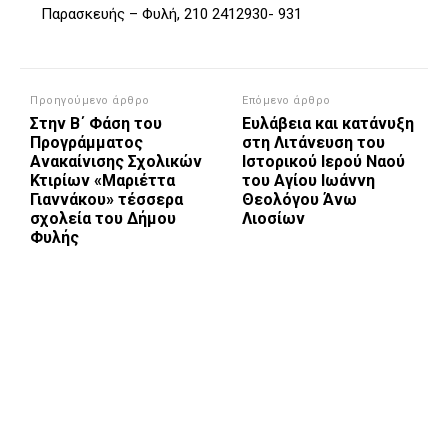
Παρασκευής – Φυλή, 210 2412930- 931
Προηγούμενο άρθρο
Επόμενο άρθρο
Στην Β΄ Φάση του
Ευλάβεια και κατάνυξη
Προγράμματος
στη Λιτάνευση του
Ανακαίνισης Σχολικών
Ιστορικού Ιερού Ναού
Κτιρίων «Μαριέττα
του Αγίου Ιωάννη
Γιαννάκου» τέσσερα
Θεολόγου Άνω
σχολεία του Δήμου
Λιοσίων
Φυλής