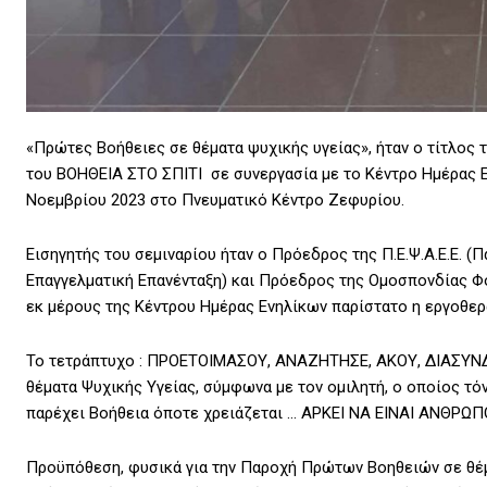
«Πρώτες Βοήθειες σε θέματα ψυχικής υγείας», ήταν ο τίτλος
του ΒΟΗΘΕΙΑ ΣΤΟ ΣΠΙΤΙ σε συνεργασία με το Κέντρο Ημέρας Ε
Νοεμβρίου 2023 στο Πνευματικό Κέντρο Ζεφυρίου.
Εισηγητής του σεμιναρίου ήταν ο Πρόεδρος της Π.Ε.Ψ.Α.Ε.Ε. 
Επαγγελματική Επανένταξη) και Πρόεδρος της Ομοσπονδίας 
εκ μέρους της Κέντρου Ημέρας Ενηλίκων παρίστατο η εργοθερ
Το τετράπτυχο : ΠΡΟΕΤΟΙΜΑΣΟΥ, ΑΝΑΖΗΤΗΣΕ, ΑΚΟΥ, ΔΙΑΣΥΝΔΕ
θέματα Ψυχικής Υγείας, σύμφωνα με τον ομιλητή, ο οποίος τόν
παρέχει Βοήθεια όποτε χρειάζεται … ΑΡΚΕΙ ΝΑ ΕΙΝΑΙ ΑΝΘΡΩΠΟ
Προϋπόθεση, φυσικά για την Παροχή Πρώτων Βοηθειών σε θέμ