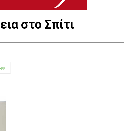
εια στο Σπίτι
App