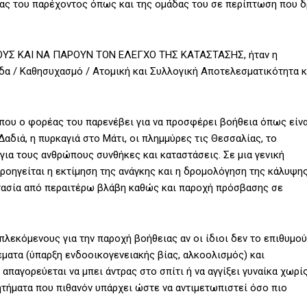
ιας του παρέχοντος όπως και της ομάδας του σε περίπτωση που 
Σ ΚΑΙ ΝΑ ΠΑΡΟΥΝ ΤΟΝ ΕΛΕΓΧΟ ΤΗΣ ΚΑΤΑΣΤΑΣΗΣ, ήταν η
δα / Καθησυχασμό / Ατομική και Συλλογική Αποτελεσματικότητα κ
ου ο φορέας του παρενέβει για να προσφέρει βοήθεια όπως είνα
Δαδιά, η πυρκαγιά στο Μάτι, οι πλημμύρες τις Θεσσαλίας, το
ια τους ανθρώπους συνθήκες και καταστάσεις. Σε μια γενική
προηγείται η εκτίμηση της ανάγκης και η δρομολόγηση της κάλυψη
τασία από περαιτέρω βλάβη καθώς και παροχή πρόσβασης σε
πλεκόμενους για την παροχή βοήθειας αν οι ίδιοι δεν το επιθυμού
έματα (ύπαρξη ενδοοικογενειακής βίας, αλκοολισμός) και
παγορεύεται να μπει άντρας στο σπίτι ή να αγγίξει γυναίκα χωρί
ητήματα που πιθανόν υπάρχει ώστε να αντιμετωπιστεί όσο πιο