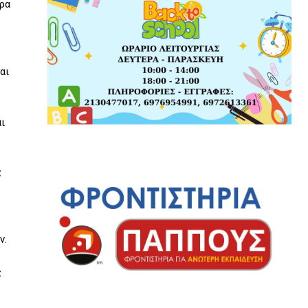
δρα
αι
ι
ς
ν.
ς