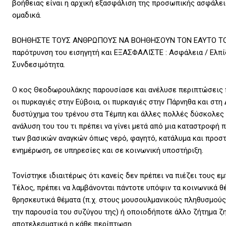
βοήθειας είναι η αρχική εξασφάλιση της προσωπικής ασφάλε
ομαδικά.
ΒΟΗΘΗΣΤΕ ΤΟΥΣ ΑΝΘΡΩΠΟΥΣ ΝΑ ΒΟΗΘΗΣΟΥΝ ΤΟΝ ΕΑΥΤΟ ΤΟΥ
παρότρυνση του εισηγητή και ΕΞΑΣΦΑΛΙΣΤΕ : Ασφάλεια / Ελπί
Συνδεσιμότητα.
Ο κος Θεοδωρουλάκης παρουσίασε και ανέλυσε περιπτώσεις π
οι πυρκαγιές στην Εύβοια, οι πυρκαγιές στην Πάρνηθα και στη 
δυστύχημα του τρένου στα Τέμπη και άλλες πολλές δύσκολες γ
ανάλυση του του τι πρέπει να γίνει μετά από μια καταστροφή 
των βασικών αναγκών όπως νερό, φαγητό, κατάλυμα και προσ
ενημέρωση, σε υπηρεσίες και σε κοινωνική υποστήριξη.
Τονίστηκε ιδιαιτέρως ότι κανείς δεν πρέπει να πιέζει τους εμ
Τέλος, πρέπει να λαμβάνονται πάντοτε υπόψιν τα κοινωνικά θ
θρησκευτικά θέματα (π.χ. στους μουσουλμανικούς πληθυσμούς α
την παρουσία του συζύγου της) ή οποιοδήποτε άλλο ζήτημα ζ
αποτελεσματικά η κάθε περίπτωση.