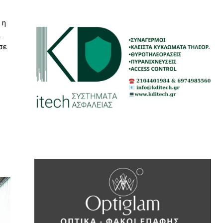
 η
ι
σε