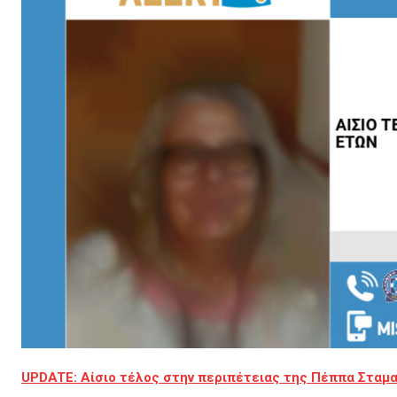
UPDATE: Αίσιο τέλος στην περιπέτειας της Πέππα Σταμα