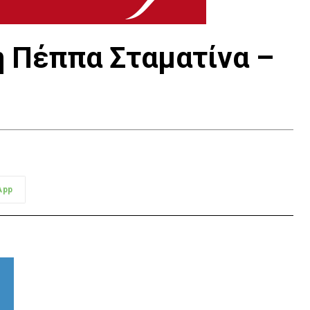
 η Πέππα Σταματίνα –
App